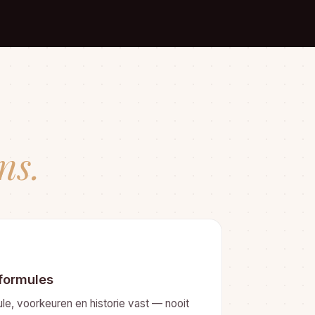
ns.
rformules
ule, voorkeuren en historie vast — nooit