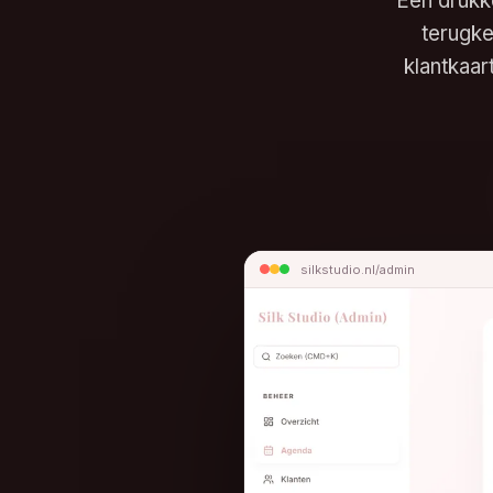
Een drukk
terugke
klantkaa
silkstudio.nl/admin