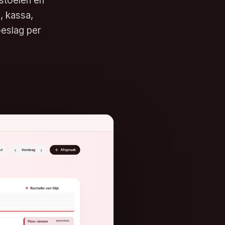
stoelen en
, kassa,
eslag per