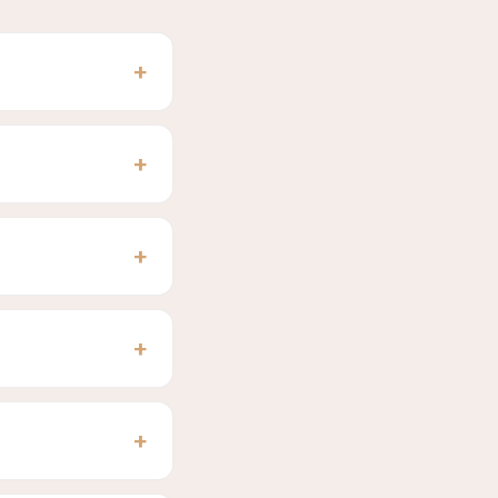
+
+
+
+
+